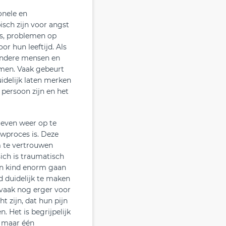
onele en
sch zijn voor angst
es, problemen op
or hun leeftijd. Als
 andere mensen en
omen. Vaak gebeurt
duidelijk laten merken
t persoon zijn en het
even weer op te
uwproces is. Deze
 te vertrouwen
ich is traumatisch
een kind enorm gaan
d duidelijk te maken
 vaak nog erger voor
ht zijn, dat hun pijn
. Het is begrijpelijk
s maar één