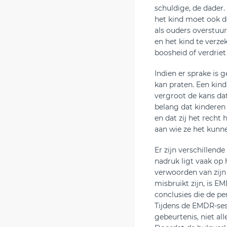
schuldige, de dader.
het kind moet ook de
als ouders overstuur 
en het kind te verz
boosheid of verdriet
Indien er sprake is 
kan praten. Een kin
vergroot de kans dat
belang dat kinderen
en dat zij het rech
aan wie ze het kunnen
Er zijn verschillen
nadruk ligt vaak op
verwoorden van zijn
misbruikt zijn, is E
conclusies die de pe
Tijdens de EMDR-se
gebeurtenis, niet al