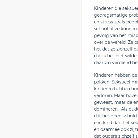
Kinderen die seksue
gedragsmatige prob
en stress zoals bedp
school of ze kunnen 
gevolg van het misb
over de wereld. Ze 
het dat ze zichzelf d
dat ik het niet wild
daarom verdiend he
Kinderen hebben de
pakken. Seksueel mi
kinderen hebben hu
verloren. Maar boven
geweest, maar de em
domineren. Als oude
dat het geen schuld 
een kind dan het seks
en daarmee ook zijze
dat ouders zichzelf 