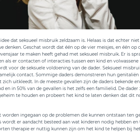
dee dat seksueel misbruik zeldzaam is. Helaas is dat echter nie
e denken. Geschat wordt dat één op de vier meisjes, en één op d
evensjaar te maken heeft gehad met seksueel misbruik. Er is spr
n als er contacten of interacties tussen een kind en volwassene
rdt voor de seksuele voldoening van de dader. Seksueel misbrui
hamelijk contact. Sommige daders demonstreren hun genitaliën 
t zich uitkleedt. In de meeste gevallen zijn de daders bekende e
d en in 50% van de gevallen is het zelfs een familielid. De dader
eheim te houden en probeert het kind te laten denken dat dit no
rst worden ingegaan op de problemen die kunnen ontstaan ten g
s wordt er aandacht besteed aan wat kinderen nodig hebben en 
ten therapie er nuttig kunnen zijn om het kind te helpen bij h