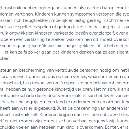
el misbruik hebben ondergaan, kunnen als reactie daarop emoti
lemen vertonen. Kinderen kunnen symptomen vertonen die typi
lassen, zich terugtrekken, moeilijk en lastig gedrag, nachtmerri
seksuele spelletjes spelen of gedrag laten zien dat ongepast is vo
ruik ontwikkelen kinderen verkeerde ideeën over zichzelf, over
proberen een verklaring te zoeken waarom hen dit moest overk
e schuld gaan geven: ‘ik was niet netjes gekleed’ of ‘ik heb niet 
e’. Het kan zelfs zo ver gaan dat kinderen denken dat ze een slech
bben.
 steun en bescherming van vertrouwde personen nodig om het l
sbruik is een trauma en dus ook een verlies, waardoor er een ro
n onschuld, hun gevoel van zelfrespect en hun bekwaamheid om
al hebben ze hun gezonde kindertijd verloren. Het misbruik an s
otionele schade die er door veroorzaakt is kan het leven van 
rs is het belangrijk om een kind te ondersteunen en om het kin
heeft aan wat er is gebeurd. Juist de ontkenning van anderen is
ueel misbruik zelf. Kinderen krijgen dan het idee dat ze zelf slec
lf er niet mogen zijn, omdat ze hun verhaal nergens kwijt kunnen
schuldig voelen aan hetgeen hun kind is overkomen. Echter, er i