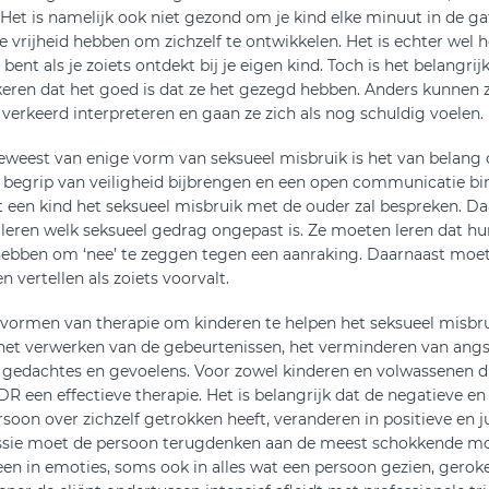
 Het is namelijk ook niet gezond om je kind elke minuut in de g
 vrijheid hebben om zichzelf te ontwikkelen. Het is echter wel h
bent als je zoiets ontdekt bij je eigen kind. Toch is het belangri
ekeren dat het goed is dat ze het gezegd hebben. Anders kunnen 
 verkeerd interpreteren en gaan ze zich als nog schuldig voelen.
geweest van enige vorm van seksueel misbruik is het van belang 
d begrip van veiligheid bijbrengen en een open communicatie bi
 een kind het seksueel misbruik met de ouder zal bespreken. Da
 leren welk seksueel gedrag ongepast is. Ze moeten leren dat hu
t hebben om ‘nee’ te zeggen tegen een aanraking. Daarnaast mo
 vertellen als zoiets voorvalt.
de vormen van therapie om kinderen te helpen het seksueel misbr
 het verwerken van de gebeurtenissen, het verminderen van angs
 gedachtes en gevoelens. Voor zowel kinderen en volwassenen die
MDR een effectieve therapie. Het is belangrijk dat de negatieve e
rsoon over zichzelf getrokken heeft, veranderen in positieve en ju
ssie moet de persoon terugdenken aan de meest schokkende 
leen in emoties, soms ook in alles wat een persoon gezien, gerok