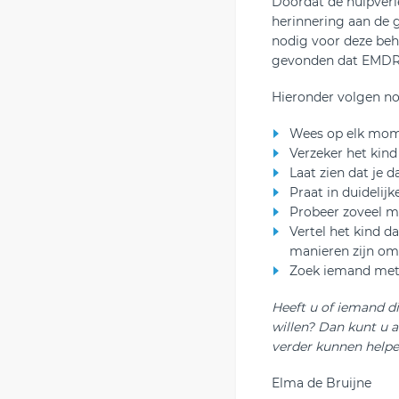
Doordat de hulpverle
herinnering aan de 
nodig voor deze beh
gevonden dat EMDR 
Hieronder volgen no
Wees op elk mom
Verzeker het kind 
Laat zien dat je d
Praat in duidelij
Probeer zoveel mo
Vertel het kind d
manieren zijn om
Zoek iemand met w
Heeft u of iemand d
willen? Dan kunt u a
verder kunnen helpe
Elma de Bruijne