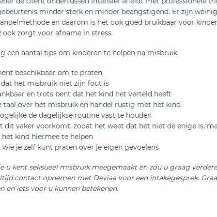
ner de cliënt ondertussen intensief afleidt met professionele tr
gebeurtenis minder sterk en minder beangstigend. Er zijn weini
andelmethode en daarom is het ook goed bruikbaar voor kindere
ook zorgt voor afname in stress.
g een aantal tips om kinderen te helpen na misbruik:
ent beschikbaar om te praten
dat het misbruik niet zijn fout is
ankbaar en trots bent dat het kind het verteld heeft
ke taal over het misbruik en handel rustig met het kind
gelijke de dagelijkse routine vast te houden
at dit vaker voorkomt, zodat het weet dat het niet de enige is, 
 het kind hiermee te helpen
ie je zelf kunt praten over je eigen gevoelens
ie u kent seksueel misbruik meegemaakt en zou u graag verder
ltijd contact opnemen met Deviaa voor een intakegesprek. Graag 
n en iets voor u kunnen betekenen
.