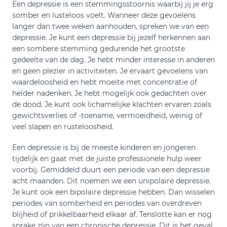
Een depressie is een stemmingsstoornis waarbij jij je erg
somber en lusteloos voelt. Wanneer deze gevoelens
langer dan twee weken aanhouden, spreken we van een
depressie. Je kunt een depressie bij jezelf herkennen aan
een sombere stemming gedurende het grootste
gedeelte van de dag. Je hebt minder interesse in anderen
en geen plezier in activiteiten. Je ervaart gevoelens van
waardeloosheid en hebt moeite met concentratie of
helder nadenken. Je hebt mogelijk ook gedachten over
de dood. Je kunt ook lichamelijke klachten ervaren zoals
gewichtsverlies of -toename, vermoeidheid, weinig of
veel slapen en rusteloosheid.
Een depressie is bij de meeste kinderen en jongeren
tijdelijk en gaat met de juiste professionele hulp weer
voorbij. Gemiddeld duurt een periode van een depressie
acht maanden. Dit noemen we een unipolaire depressie.
Je kunt ook een bipolaire depressie hebben. Dan wisselen
periodes van somberheid en periodes van overdreven
blijheid of prikkelbaarheid elkaar af. Tenslotte kan er nog
sprake zijn van een chronische depressie. Dit is het geval