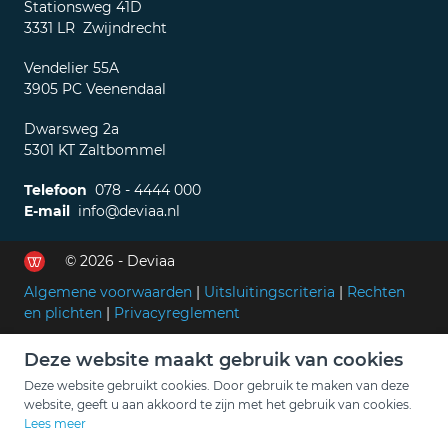
Stationsweg 41D
3331 LR Zwijndrecht
Vendelier 55A
3905 PC Veenendaal
Dwarsweg 2a
5301 KT Zaltbommel
Telefoon
078 - 4444 000
E-mail
info@deviaa.nl
© 2026 - Deviaa
Algemene voorwaarden
|
Uitsluitingscriteria
|
Rechten
en plichten
|
Privacyreglement
Deze website maakt gebruik van cookies
Deze website gebruikt cookies. Door gebruik te maken van deze
website, geeft u aan akkoord te zijn met het gebruik van cookies.
Lees meer