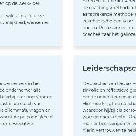
bereiken. Dit houdt verde
en op de werkvloer.
de coachingsmethoden. H
aansprekende methode, 
ontwikkeling. In onze
coachee geholpen is om m
soonlijkheid, wensen en
doelen. Professioneel m
coachee naar het gekoze
Leiderschaps
ondernemers in het
De coaches van Deviaa vo
 de ondernemer alle
zinvolle en reflectieve
Daarbij is er oog voor de
hen te ondersteunen in d
ast is de coach van
Hiermee krijgt de coache
de dilemma's, vragen en
waardoor hij/zij als pers
wordt de persoonlijkheid
worden nagestreefd. On
rtom, Executive
manier beslissingen en 
hierin vertrouwen te he