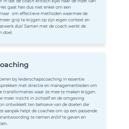
r in dat de coach kritisch kijkt naar de inzet van
et gaat hen dus niet enkel om een
maar om effectieve methoden waarmee de
eer grip te krijgen op zijn eigen context en
aatwerk dus! Samen met de coach werkt de
n doel.
coaching
eren bij leiderschapscoaching in essentie
 gesprekken met directie en managementleden om
e transformaties waar ze mee te maken krijgen.
e meer inzicht in zichzelf en de omgeving
oon ontwikkelt ten behoeve van de doelen die
ze aanpak helpt de coachee om op een passende
verantwoording te nemen en/of te geven en
bben.