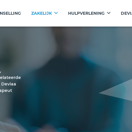
NSELLING
ZAKELIJK
HULPVERLENING
DEVI
,
elateerde
n Deviaa
rapeut