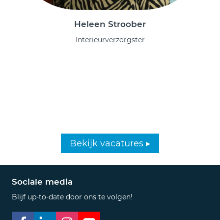
Heleen Stroober
Interieurverzorgster
Ook werken in ons
gezellige team? Bekijk de
vacatures!
Bekijk vacatures ▸
Sociale media
Blijf up-to-date door ons te volgen!