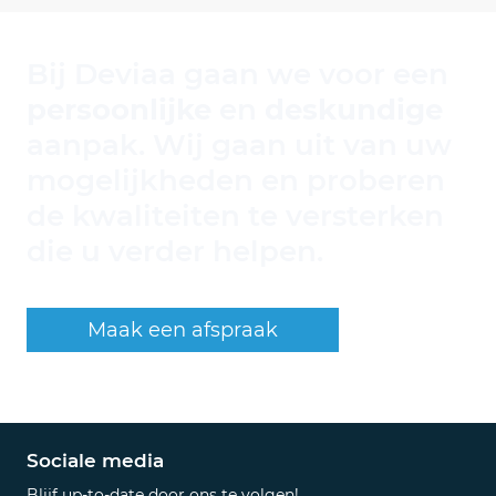
Bij Deviaa gaan we voor een
persoonlijke
en
deskundige
aanpak. Wij gaan uit van uw
mogelijkheden en proberen
de kwaliteiten te versterken
die u verder helpen.
Maak een afspraak
Sociale media
Blijf up-to-date door ons te volgen!