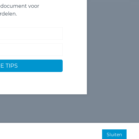
ipdocument voor
rdelen.
E TIPS
Sluiten