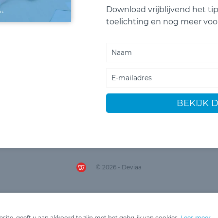
Download vrijblijvend het t
toelichting en nog meer voo
BEKIJK D
© 2026 - Deviaa
ite, geeft u aan akkoord te zijn met het gebruik van cookies.
Lees meer