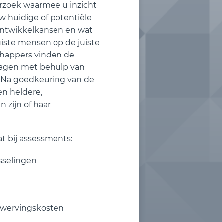
rzoek waarmee u inzicht
uw huidige of potentiële
ontwikkelkansen en wat
juiste mensen op de juiste
happers vinden de
ragen met behulp van
. Na goedkeuring van de
n heldere,
n zijn of haar
t bij assessments:
sselingen
n wervingskosten